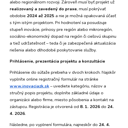
alebo regionálnom rozvoji. Zároveň musí byť projekt už 
realizovaný a zavedený do praxe
, musí pokrývať 
obdobie 
2024 až 2025
 a nie je možná opakovaná účasť 
s tým istým projektom. Pri hodnotení sa posudzuje 
stupeň inovácie, prínosy pre región alebo mikroregión, 
sociálno-ekonomický dopad na región či cieľovú skupinu 
a tiež udržateľnosť – teda či je zabezpečená aktualizácia 
riešenia alebo dlhodobé poskytovanie služby.
Prihlásenie, prezentácia projektu a konzultácie
Prihlásenie do súťaže prebieha v dvoch krokoch. Najskôr 
vyplníte online registračný formulár na stránke
www.inovaciazk.sk
 – uvediete kategóriu, názov a 
stručný popis projektu, doplníte základné údaje o 
organizácii alebo firme, miesto pôsobenia a kontakt na 
zástupcu. Registrácia je otvorená od 
8. 1. 2026
 do 
24. 
4. 2026
.
Následne, po vyplnení formulára, najneskôr do 
24. 4. 