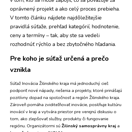
v tom, kto sa môže zapojiť, čo sa považuje za 
oprávnený projekt a ako celý proces prebieha. 
V tomto článku nájdete najdôležitejšie 
pravidlá súťaže, prehľad kategórií, hodnotenie, 
ceny a termíny – tak, aby ste sa vedeli 
rozhodnúť rýchlo a bez zbytočného hľadania.
Pre koho je súťaž určená a prečo 
vznikla
Súťaž Inovácia Žilinského kraja má jednoduchý cieľ: 
podporiť nové nápady, riešenia a projekty, ktoré prinášajú 
pozitívny dopad na spoločnosť a región Žilinského kraja. 
Zároveň pomáha zviditeľňovať inovácie, posilňuje kultúru 
inovácií v kraji a vytvára priestor pre verejnú diskusiu o 
tom, ako zlepšovať služby, produkty či fungovanie 
regiónu. Organizátormi sú 
Žilinský samosprávny kraj
 a 