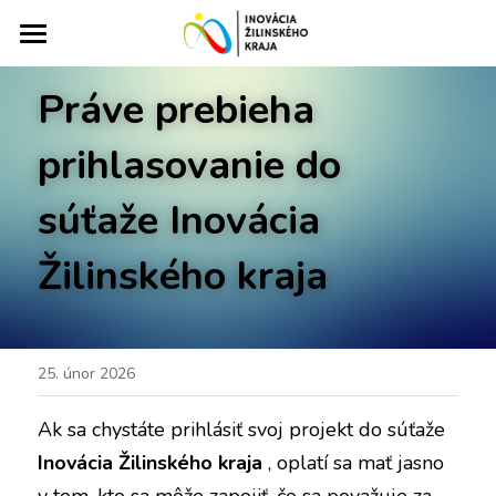
Domov
Práve prebieha 
O súťaži
prihlasovanie do 
Prihlásené projekty
Informácie o súťaži
súťaže Inovácia 
Prihlásenie do súťaže
Foto/videogaléria
Inovatívna firma alebo startup
Žilinského kraja
Čo je to Pitch Deck?
Regionálna inovácia
Predchádzajúce ročníky
Ročník 2024
Ročník 2023
Blog
Ročník 2024
25. únor 2026
Ročník 2022
Ročník 2023
Kontakt
Ak sa chystáte prihlásiť svoj projekt do súťaže 
Účastníci a víťazi súťaže
Inovácia Žilinského kraja 
, oplatí sa mať jasno 