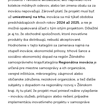
kolekcie módnych odevov, alebo len zmena obalu sa za 
inováciu nepovažujú. Zároveň platí, že projekt musí byť 
už 
umiestnený na trhu
, inovácia sa má týkať obdobia 
predchádzajúcich dvoch rokov 
2024 až 2025
, a nie je 
možná opakovaná účasť s tým istým projektom. Dôležité 
je aj to, že obchodné spoločnosti, ktoré inovatívne 
produkty iba distribuujú, nebudú akceptované. 
Hodnotenie v tejto kategórii sa zameriava najmä na 
stupeň inovácie, ekonomické prínosy, trhové šance a 
sociálno-ekonomický dopad na región Žilinského 
samosprávneho kraja.Kategória 
Regionálna inovácia
 je 
určená pre miestne samosprávy a ich organizácie, 
verejné inštitúcie, mikroregióny, záujmové alebo 
občianske združenia, neziskové organizácie, a tiež ďalšie 
subjekty s dopadom na regionálny rozvoj v Žilinskom 
kraji. Aj tu platí, že projekt musí priniesť reálne vylepšenie 
– inováciu služieb, prístupov alebo riešení, prípadne 
implementáciu inovatívneho projektu v samospráve 