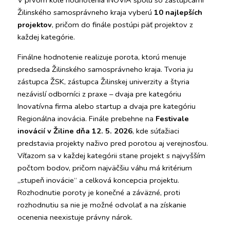
V prvom kole hodnotenia INOVIA spolu so zástupcami 
Žilinského samosprávneho kraja vyberú 
10 najlepších 
projektov
, pričom do finále postúpi päť projektov z 
každej kategórie.
Finálne hodnotenie realizuje porota, ktorú menuje 
predseda Žilinského samosprávneho kraja. Tvoria ju 
zástupca ŽSK, zástupca Žilinskej univerzity a štyria 
nezávislí odborníci z praxe – dvaja pre kategóriu 
Inovatívna firma alebo startup a dvaja pre kategóriu 
Regionálna inovácia. Finále prebehne na 
Festivale 
inovácií v Žiline dňa 12. 5. 2026
, kde súťažiaci 
predstavia projekty naživo pred porotou aj verejnosťou. 
Víťazom sa v každej kategórii stane projekt s najvyšším 
počtom bodov, pričom najväčšiu váhu má kritérium 
„stupeň inovácie“ a celková koncepcia projektu. 
Rozhodnutie poroty je konečné a záväzné, proti 
rozhodnutiu sa nie je možné odvolať a na získanie 
ocenenia neexistuje právny nárok.