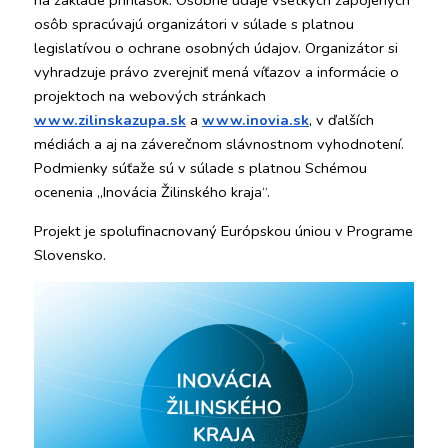
na základe prihlášok. Osobné údaje všetkých zapojených 
osôb spracúvajú organizátori v súlade s platnou 
legislatívou o ochrane osobných údajov. Organizátor si 
vyhradzuje právo zverejniť mená víťazov a informácie o 
projektoch na webových stránkach
www.zilinskazupa.sk
 a
www.inovia.sk
, v ďalších 
médiách a aj na záverečnom slávnostnom vyhodnotení. 
Podmienky súťaže sú v súlade s platnou Schémou 
ocenenia „Inovácia Žilinského kraja“.
Projekt je spolufinacnovaný Európskou úniou v Programe 
Slovensko.