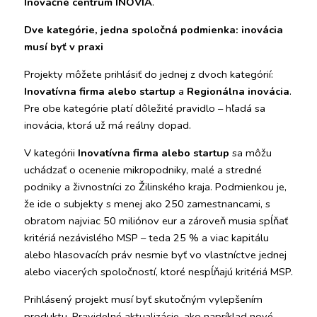
Inovačné centrum INOVIA
.
Dve kategórie, jedna spoločná podmienka: inovácia 
musí byť v praxi
Projekty môžete prihlásiť do jednej z dvoch kategórií: 
Inovatívna firma alebo startup
 a 
Regionálna inovácia
. 
Pre obe kategórie platí dôležité pravidlo – hľadá sa 
inovácia, ktorá už má reálny dopad.
V kategórii 
Inovatívna firma alebo startup
 sa môžu 
uchádzať o ocenenie mikropodniky, malé a stredné 
podniky a živnostníci zo Žilinského kraja. Podmienkou je, 
že ide o subjekty s menej ako 250 zamestnancami, s 
obratom najviac 50 miliónov eur a zároveň musia spĺňať 
kritériá nezávislého MSP – teda 25 % a viac kapitálu 
alebo hlasovacích práv nesmie byť vo vlastníctve jednej 
alebo viacerých spoločností, ktoré nespĺňajú kritériá MSP.
Prihlásený projekt musí byť skutočným vylepšením 
produktu. Pravidelné aktualizácie, ako napríklad nové 