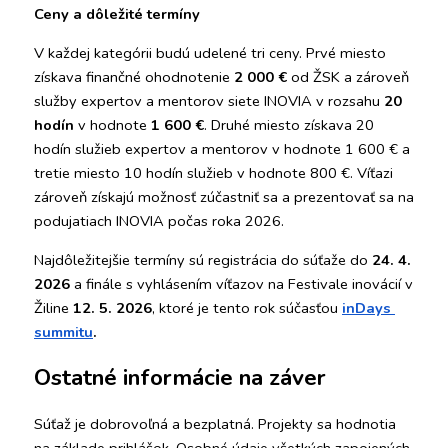
Ceny a dôležité termíny
V každej kategórii budú udelené tri ceny. Prvé miesto 
získava finančné ohodnotenie 
2 000 €
 od ŽSK a zároveň 
služby expertov a mentorov siete INOVIA v rozsahu 
20 
hodín
 v hodnote 
1 600 €
. Druhé miesto získava 20 
hodín služieb expertov a mentorov v hodnote 1 600 € a 
tretie miesto 10 hodín služieb v hodnote 800 €. Víťazi 
zároveň získajú možnosť zúčastniť sa a prezentovať sa na 
podujatiach INOVIA počas roka 2026.
Najdôležitejšie termíny sú registrácia do súťaže do 
24. 4. 
2026
 a finále s vyhlásením víťazov na Festivale inovácií v 
Žiline 
12. 5. 2026
, ktoré je tento rok súčasťou 
inDays 
summitu
.
Ostatné informácie na záver
Súťaž je dobrovoľná a bezplatná. Projekty sa hodnotia 