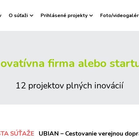
v
O súťaži
Prihlásené projekty
Foto/videogalér
novatívna firma alebo start
12 projektov plných inovácií
STA SÚŤAŽE
UBIAN – Cestovanie verejnou dopra