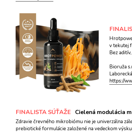
FINALI
Hrotpower
v tekutej
Bez aditív
Bioruža s.r
Laborecká
https://ww
FINALISTA SÚŤAŽE
Cielená modulácia 
Zdravie črevného mikrobiómu nie je univerzálna záleži
prebiotické formulácie založené na vedeckom výskum