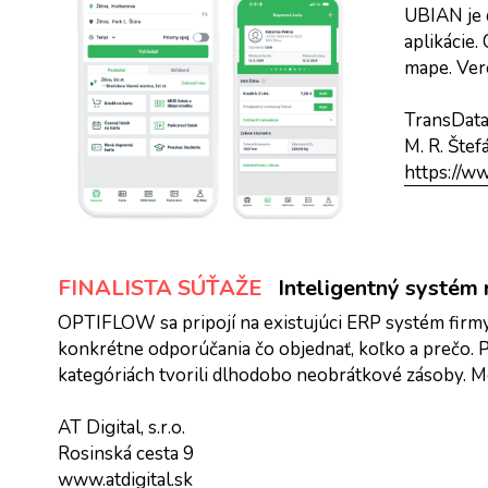
UBIAN je d
aplikácie.
mape. Vere
TransData 
M. R. Štef
https://w
FINALISTA SÚŤAŽE
Inteligentný systé
OPTIFLOW sa pripojí na existujúci ERP systém firm
konkrétne odporúčania čo objednať, koľko a prečo. P
kategóriách tvorili dlhodobo neobrátkové zásoby. Me
AT Digital, s.r.o.
Rosinská cesta 9
www.atdigital.sk 