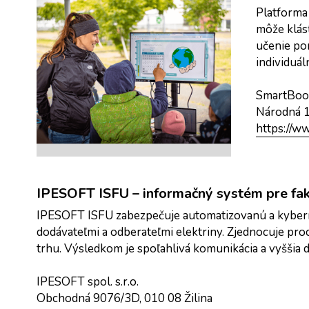
Platforma 
môže klásť
učenie pom
individuál
SmartBooks
Národná 1
https://w
IPESOFT ISFU – informačný systém pre fak
IPESOFT ISFU zabezpečuje automatizovanú a kyberne
dodávateľmi a odberateľmi elektriny. Zjednocuje proc
trhu. Výsledkom je spoľahlivá komunikácia a vyššia 
IPESOFT spol. s.r.o.
Obchodná 9076/3D, 010 08 Žilina