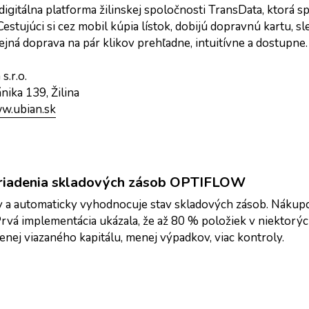
igitálna platforma žilinskej spoločnosti TransData, ktorá s
 Cestujúci si cez mobil kúpia lístok, dobijú dopravnú kartu, 
jná doprava na pár klikov prehľadne, intuitívne a dostupne.
s.r.o.
ánika 139, Žilina
ww.ubian.sk
m riadenia skladových zásob OPTIFLOW
y a automaticky vyhodnocuje stav skladových zásob. Nákupc
rvá implementácia ukázala, že až 80 % položiek v niektorýc
nej viazaného kapitálu, menej výpadkov, viac kontroly.