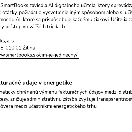
SmartBooks zaviedla AI digitálneho učiteľa, ktorý sprevádza
 otázky, požiadať o vysvetlenie iným spôsobom alebo si učiv
ocou AI, ktoré sa prispôsobuje každému žiakovi. Učitelia zá
ny prístup vo väčších triedach.
, a. s.
8, 010 01 Žilina
ww.smartbooks.sk/cim-je-jedinecny/ 
turačné udaje v energetike
ticky chránenú výmenu fakturačných údajov medzi distrib
esy, znižuje administratívnu záťaž a zvyšuje transparentnosť
dôvera medzi účastníkmi energetického trhu.