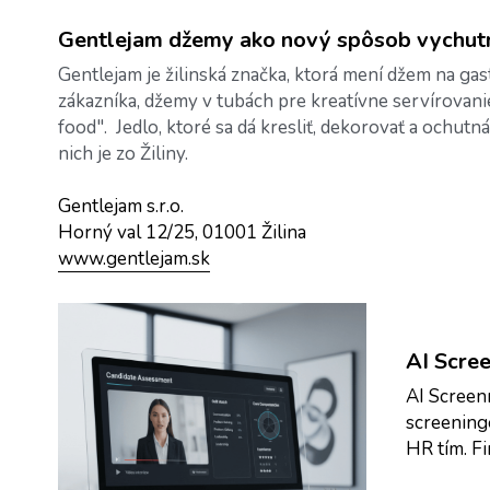
Gentlejam džemy ako nový spôsob vychutn
Gentlejam je žilinská značka, ktorá mení džem na g
zákazníka, džemy v tubách pre kreatívne servírovani
food".  Jedlo, ktoré sa dá kresliť, dekorovať a ochut
nich je zo Žiliny.
Gentlejam s.r.o.
Horný val 12/25, 01001 Žilina
www.gentlejam.sk
AI Scre
AI Screen
screening
HR tím. Fi