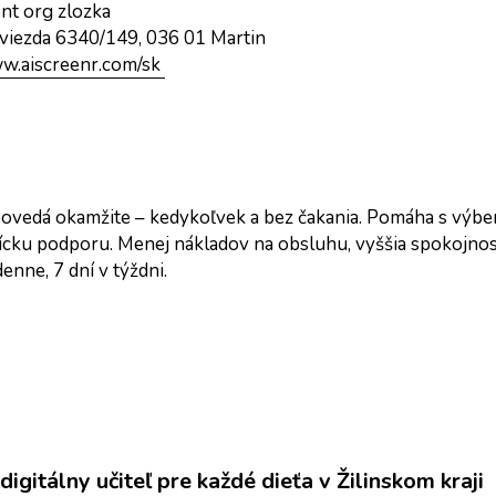
t org zlozka
viezda 6340/149, 036 01 Martin
ww.aiscreenr.com/sk 
ovedá okamžite – kedykoľvek a bez čakania. Pomáha s výbe
nícku podporu. Menej nákladov na obsluhu, vyššia spokojnos
nne, 7 dní v týždni.
igitálny učiteľ pre každé dieťa v Žilinskom kraji 