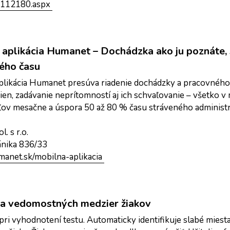
-112180.aspx 
aplikácia Humanet – Dochádzka ako ju poznáte, s
ého času
plikácia Humanet presúva riadenie dochádzky a pracovného
en, zadávanie neprítomností aj ich schvaľovanie – všetko v 
ľov mesačne a úspora 50 až 80 % času stráveného administr
. s r.o.
ánika 836/33
manet.sk/mobilna-aplikacia 
ácia vedomostných medzier žiakov
i vyhodnotení testu. Automaticky identifikuje slabé miesta 