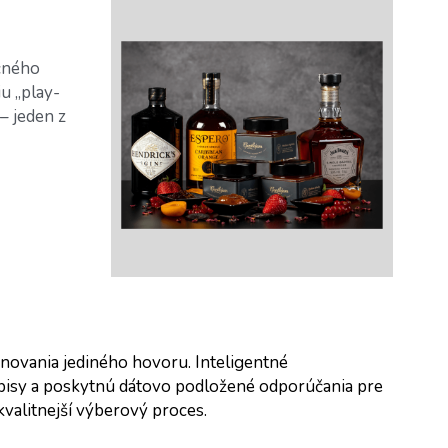
čného 
u „play-
– jeden z 
ovania jediného hovoru. Inteligentné 
pisy a poskytnú dátovo podložené odporúčania pre 
 kvalitnejší výberový proces.