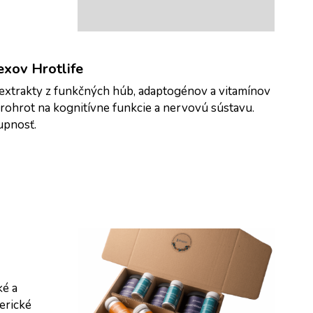
exov Hrotlife
extrakty z funkčných húb, adaptogénov a vitamínov 
rohrot na kognitívne funkcie a nervovú sústavu. 
upnosť.
é a 
rické 