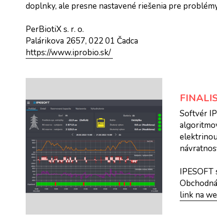
doplnky, ale presne nastavené riešenia pre problémy 
PerBiotiX s. r. o.
Palárikova 2657, 022 01 Čadca 
https://www.iprobio.sk/ 
FINALI
Softvér I
algoritmo
elektrinou
návratnosť
IPESOFT sp
Obchodná 
link na w