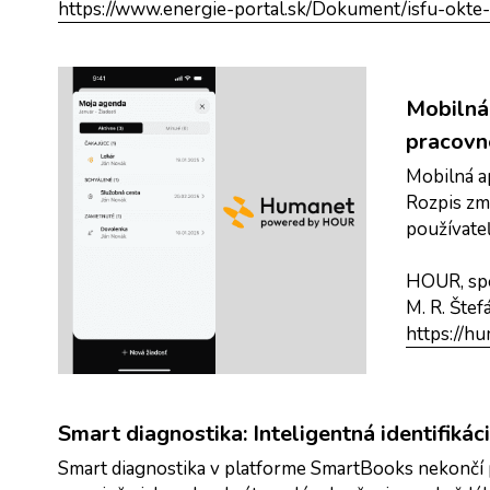
https://www.energie-portal.sk/Dokument/isfu-okte
Mobilná 
pracovn
Mobilná a
Rozpis zmi
používate
HOUR, spol
M. R. Štef
https://hu
Smart diagnostika: Inteligentná identifik
Smart diagnostika v platforme SmartBooks nekončí pr