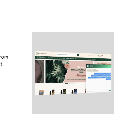
rom 
ť 