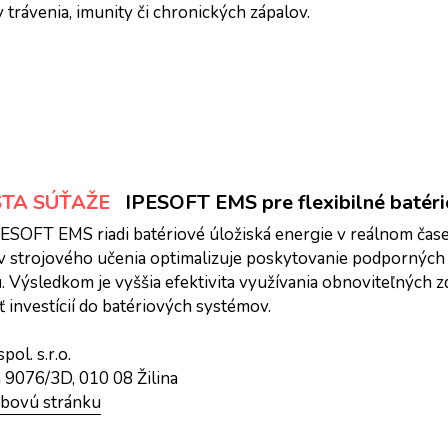
trávenia, imunity či chronických zápalov.
STA SÚŤAŽE
IPESOFT EMS pre flexibilné batér
PESOFT EMS riadi batériové úložiská energie v reálnom čase
v strojového učenia optimalizuje poskytovanie podporných s
. Výsledkom je vyššia efektivita využívania obnoviteľných zdr
 investícií do batériových systémov.
ol. s.r.o.
9076/3D, 010 08 Žilina
ebovú stránku