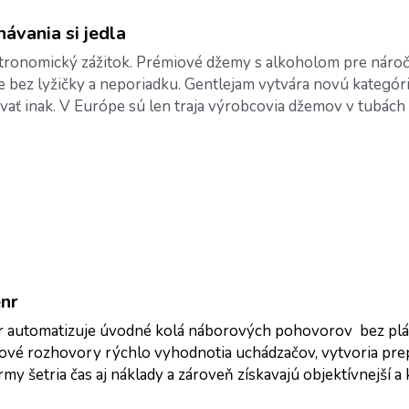
ávania si jedla
astronomický zážitok. Prémiové džemy s alkoholom pre náro
e bez lyžičky a neporiadku. Gentlejam vytvára novú kategóri
návať inak. V Európe sú len traja výrobcovia džemov v tubách 
enr
r automatizuje úvodné kolá náborových pohovorov  bez plán
ové rozhovory rýchlo vyhodnotia uchádzačov, vytvoria pre
rmy šetria čas aj náklady a zároveň získavajú objektívnejší a