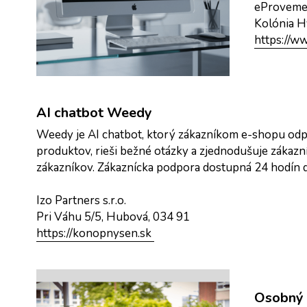
eProvemen
Kolónia H
https://w
AI chatbot Weedy
Weedy je AI chatbot, ktorý zákazníkom e-shopu odp
produktov, rieši bežné otázky a zjednodušuje zákaz
zákazníkov. Zákaznícka podpora dostupná 24 hodín de
Izo Partners s.r.o.
Pri Váhu 5/5, Hubová, 034 91
https://konopnysen.sk 
Osobný d