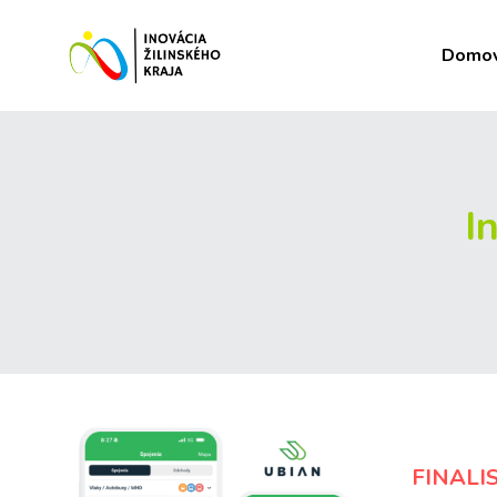
Domo
I
FINALI