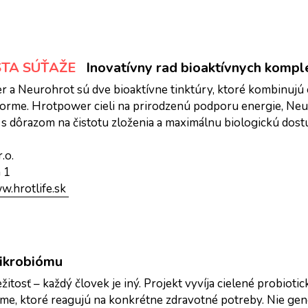
STA SÚŤAŽE
Inovatívny rad bioaktívnych kompl
 a Neurohrot sú dve bioaktívne tinktúry, ktoré kombinujú 
 forme. Hrotpower cieli na prirodzenú podporu energie, Neu
, s dôrazom na čistotu zloženia a maximálnu biologickú dost
.o.
 1
w.hrotlife.sk 
mikrobiómu
tosť – každý človek je iný. Projekt vyvíja cielené probiotick
e, ktoré reagujú na konkrétne zdravotné potreby. Nie gene