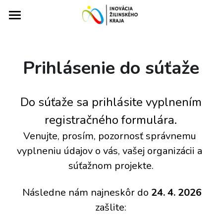
×
KATEGORIE BLOGU
Domov
Všechny kategorie
O súťaži
Prihlásenie do súťaže
Prihlásené projekty
Informácie o súťaži
 Do súťaže sa prihlásite vyplnením 
Prihlásenie do súťaže
Foto/videogaléria
Inovatívna firma alebo startup
registračného formulára.
Čo je to Pitch Deck?
Regionálna inovácia
Predchádzajúce ročníky
Ročník 2024
Venujte, prosím, pozornosť správnemu 
Ročník 2023
vyplneniu údajov o vás, vašej organizácii a 
Blog
Ročník 2024
súťažnom projekte.
Ročník 2022
Ročník 2023
Kontakt
  Následne nám najneskôr do 
24. 4. 2026 
Účastníci a víťazi súťaže
zašlite: