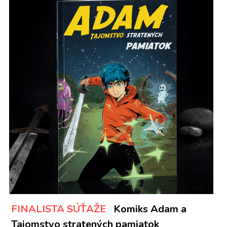
FINALISTA SÚŤAŽE   
Komiks Adam a 
Tajomstvo stratených pamiatok