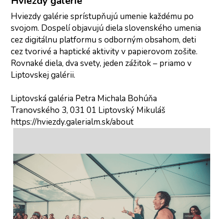
Hviezdy galérie
Hviezdy galérie sprístupňujú umenie každému po 
svojom. Dospelí objavujú diela slovenského umenia 
cez digitálnu platformu s odborným obsahom, deti 
cez tvorivé a haptické aktivity v papierovom zošite. 
Rovnaké diela, dva svety, jeden zážitok – priamo v 
Liptovskej galérii.
Liptovská galéria Petra Michala Bohúňa
Tranovského 3, 031 01 Liptovský Mikuláš
https://hviezdy.galerialm.sk/about 