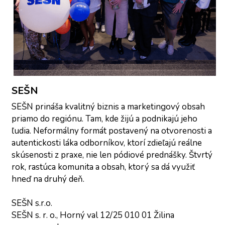
SEŠN
SEŠN prináša kvalitný biznis a marketingový obsah 
priamo do regiónu. Tam, kde žijú a podnikajú jeho 
ľudia. Neformálny formát postavený na otvorenosti a 
autentickosti láka odborníkov, ktorí zdieľajú reálne 
skúsenosti z praxe, nie len pódiové prednášky. Štvrtý 
rok, rastúca komunita a obsah, ktorý sa dá využiť 
hneď na druhý deň.
SEŠN s.r.o.
SEŠN s. r. o., Horný val 12/25 010 01 Žilina