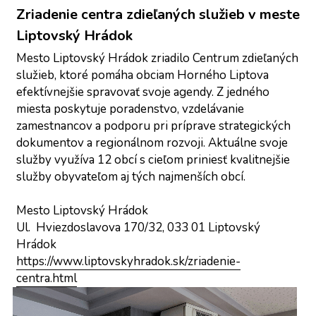
Zriadenie centra zdieľaných služieb v meste 
Liptovský Hrádok
Mesto Liptovský Hrádok zriadilo Centrum zdieľaných 
služieb, ktoré pomáha obciam Horného Liptova 
efektívnejšie spravovať svoje agendy. Z jedného 
miesta poskytuje poradenstvo, vzdelávanie 
zamestnancov a podporu pri príprave strategických 
dokumentov a regionálnom rozvoji. Aktuálne svoje 
služby využíva 12 obcí s cieľom priniesť kvalitnejšie 
služby obyvateľom aj tých najmenších obcí.
Mesto Liptovský Hrádok
Ul.  Hviezdoslavova 170/32, 033 01 Liptovský 
Hrádok
https://www.liptovskyhradok.sk/zriadenie-
centra.html