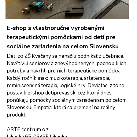
E-shop s vlastnoručne vyrobenými 
terapeutickými pomôckami od detí pre 
sociálne zariadenia na celom Slovensku
Deti zo ZŠ Kvačany sa nenačili podnikať z učebnice. 
Navštívili seniorov a znevýhodnených, pochopili ich 
potreby a navrhli pre nich terapeutické pomôcky. 
Každý ročník inak: muzikoterapia, arteterapia, 
reminiscenčná terapia, logické hry. Deviataci z toho 
postavili e-shop detiprevas.sk, cez ktorý dnes 
ponúkajú pomôcky sociálnym zariadeniam po celom 
Slovensku. Empatia, ktorá sa premení na reálny 
produkt.
ARTE centrum o.z.
Likavka 65, 03495 Likavka