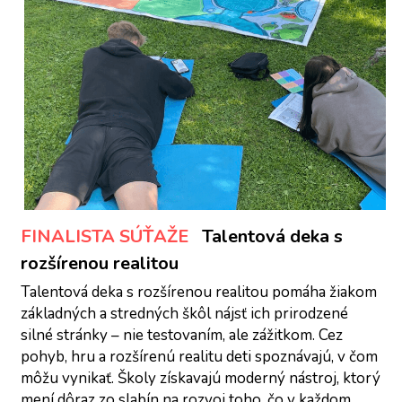
FINALISTA SÚŤAŽE
Talentová deka s 
rozšírenou realitou
Talentová deka s rozšírenou realitou pomáha žiakom 
základných a stredných škôl nájsť ich prirodzené 
silné stránky – nie testovaním, ale zážitkom. Cez 
pohyb, hru a rozšírenú realitu deti spoznávajú, v čom 
môžu vynikať. Školy získavajú moderný nástroj, ktorý 
mení dôraz zo slabín na rozvoj toho, čo v každom 