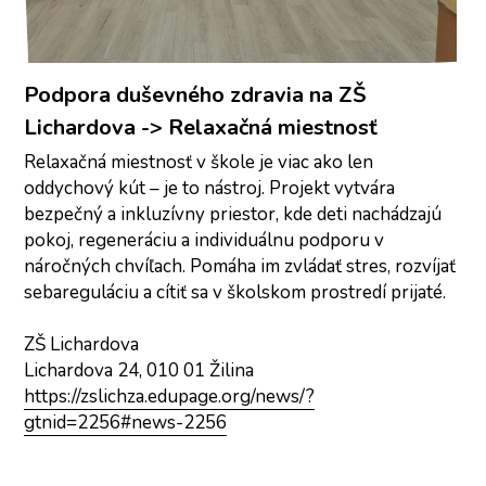
Podpora duševného zdravia na ZŠ 
Lichardova -> Relaxačná miestnosť
Relaxačná miestnosť v škole je viac ako len 
oddychový kút – je to nástroj. Projekt vytvára 
bezpečný a inkluzívny priestor, kde deti nachádzajú 
pokoj, regeneráciu a individuálnu podporu v 
náročných chvíľach. Pomáha im zvládať stres, rozvíjať 
sebareguláciu a cítiť sa v školskom prostredí prijaté.
ZŠ Lichardova
Lichardova 24, 010 01 Žilina
https://zslichza.edupage.org/news/?
gtnid=2256#news-2256