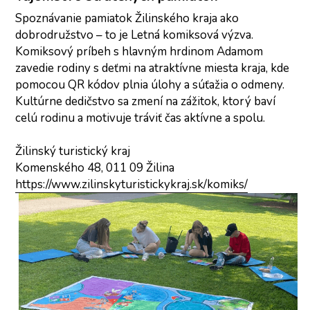
Spoznávanie pamiatok Žilinského kraja ako 
dobrodružstvo – to je Letná komiksová výzva. 
Komiksový príbeh s hlavným hrdinom Adamom 
zavedie rodiny s deťmi na atraktívne miesta kraja, kde 
pomocou QR kódov plnia úlohy a súťažia o odmeny. 
Kultúrne dedičstvo sa zmení na zážitok, ktorý baví 
celú rodinu a motivuje tráviť čas aktívne a spolu.
Žilinský turistický kraj
Komenského 48, 011 09 Žilina
https://www.zilinskyturistickykraj.sk/komiks/