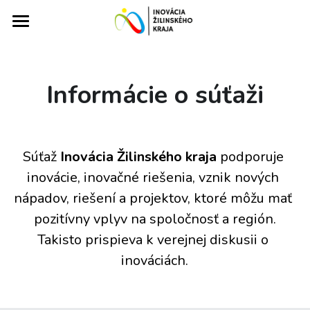
×
KATEGORIE BLOGU
Domov
Všechny kategorie
O súťaži
Informácie o súťaži
Prihlásené projekty
Informácie o súťaži
Prihlásenie do súťaže
Foto/videogaléria
Inovatívna firma alebo startup
Súťaž 
Inovácia Žilinského kraja
 podporuje 
Čo je to Pitch Deck?
inovácie, inovačné riešenia, vznik nových 
Regionálna inovácia
Predchádzajúce ročníky
Ročník 2024
nápadov, riešení a projektov, ktoré môžu mať 
Ročník 2023
Blog
Ročník 2024
pozitívny vplyv na spoločnosť a región.
Takisto prispieva k verejnej diskusii o 
Ročník 2022
Ročník 2023
Kontakt
inováciách.
Účastníci a víťazi súťaže