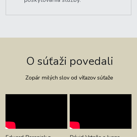
 O súťaži povedali
 Zopár milých slov od víťazov súťaže