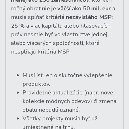
ročný obrat 
nie je väčší ako 50 mil. eur
 a 
musia spĺňať 
kritériá nezávislého MSP
: 
25 % a viac kapitálu alebo hlasovacích 
práv nesmie byť vo vlastníctve jednej 
alebo viacerých spoločností, ktoré 
nespĺňajú kritéria MSP.
Musí ísť len o skutočné vylepšenie 
produktov.
Pravidelné aktualizácie (napr. nové 
kolekcie módnych odevov) či zmena 
obalu nebudú uznané.
Všetky projekty musia byť už 
umiestnené na trhu.