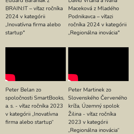
Eduard Baraniak z 
Dávid Vrtaňa a Ivana 
BRAIN:IT – víťaz ročníka 
Maceková z Mladého 
2024 v kategórii 
Podnikavca – víťazi 
„Inovatívna firma alebo 
ročníka 2024 v kategórii 
startup"
„Regionálna inovácia"
Peter Belan zo 
Peter Martinek zo 
spoločnosti SmartBooks, 
Slovenského Červeného 
a. s. - víťaz ročníka 2023 
kríža, Územný spolok 
v kategórii „Inovatívna 
Žilina - víťaz ročníka 
firma alebo startup“
2023 v kategórii 
„Regionálna inovácia“