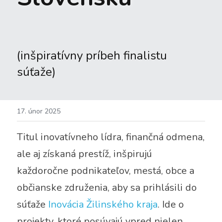
(inšpiratívny príbeh finalistu 
súťaže)
17. únor 2025
Titul inovatívneho lídra, finančná odmena, 
ale aj získaná prestíž, inšpirujú 
každoročne podnikateľov, mestá, obce a 
občianske združenia, aby sa prihlásili do 
súťaže 
Inovácia Žilinského kraja
. Ide o 
projekty, ktoré posúvajú vpred nielen 